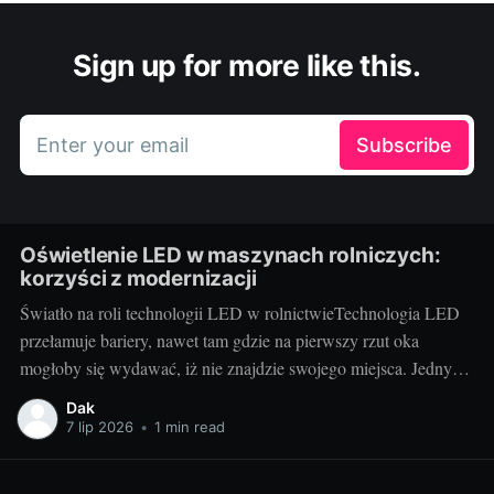
Sign up for more like this.
Enter your email
Subscribe
Oświetlenie LED w maszynach rolniczych:
korzyści z modernizacji
Światło na roli technologii LED w rolnictwieTechnologia LED
przełamuje bariery, nawet tam gdzie na pierwszy rzut oka
mogłoby się wydawać, iż nie znajdzie swojego miejsca. Jednym
z tych niespodziewanych obszarów jest rolnictwo. Właściwe
Dak
oświetlenie maszyn rolniczych, takich jak części do kombajnów
7 lip 2026
•
1 min read
deutz fahr, ma kluczowe znaczenie dla efektywności pracy i