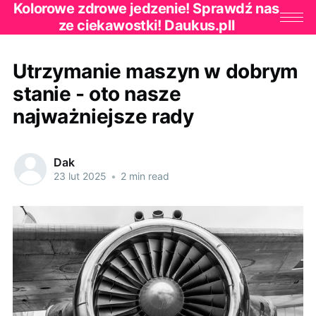
Kolorowe zdrowe jedzenie! Sprawdź nas
ze ciekawostki! Daukus.pll
Utrzymanie maszyn w dobrym
stanie - oto nasze
najważniejsze rady
Dak
23 lut 2025
•
2 min read