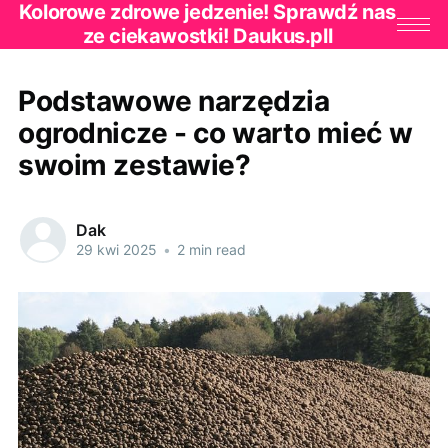
Kolorowe zdrowe jedzenie! Sprawdź nas
ze ciekawostki! Daukus.pll
Podstawowe narzędzia
ogrodnicze - co warto mieć w
swoim zestawie?
Dak
29 kwi 2025
•
2 min read