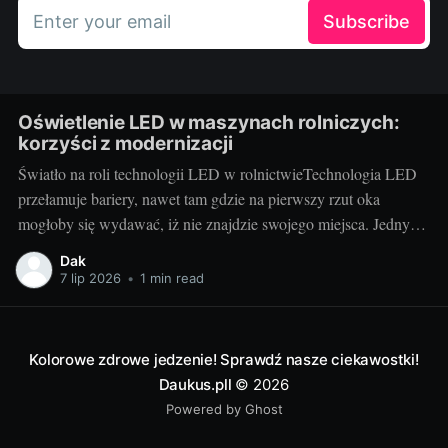
Enter your email
Subscribe
Oświetlenie LED w maszynach rolniczych:
korzyści z modernizacji
Światło na roli technologii LED w rolnictwieTechnologia LED
przełamuje bariery, nawet tam gdzie na pierwszy rzut oka
mogłoby się wydawać, iż nie znajdzie swojego miejsca. Jednym
z tych niespodziewanych obszarów jest rolnictwo. Właściwe
Dak
oświetlenie maszyn rolniczych, takich jak części do kombajnów
7 lip 2026
•
1 min read
deutz fahr, ma kluczowe znaczenie dla efektywności pracy i
Kolorowe zdrowe jedzenie! Sprawdź nasze ciekawostki!
Daukus.pll
© 2026
Powered by Ghost