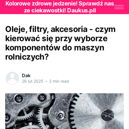
Kolorowe zdrowe jedzenie! Sprawdź nas
ze ciekawostki! Daukus.pll
Oleje, filtry, akcesoria - czym
kierować się przy wyborze
komponentów do maszyn
rolniczych?
Dak
26 lut 2025
•
2 min read