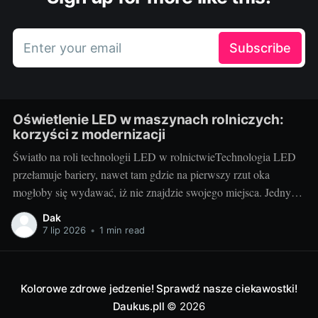
Enter your email
Subscribe
Oświetlenie LED w maszynach rolniczych:
korzyści z modernizacji
Światło na roli technologii LED w rolnictwieTechnologia LED
przełamuje bariery, nawet tam gdzie na pierwszy rzut oka
mogłoby się wydawać, iż nie znajdzie swojego miejsca. Jednym
z tych niespodziewanych obszarów jest rolnictwo. Właściwe
Dak
oświetlenie maszyn rolniczych, takich jak części do kombajnów
7 lip 2026
•
1 min read
deutz fahr, ma kluczowe znaczenie dla efektywności pracy i
Kolorowe zdrowe jedzenie! Sprawdź nasze ciekawostki!
Daukus.pll
© 2026