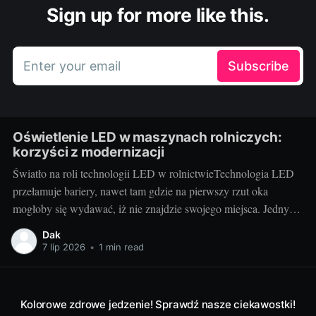
Sign up for more like this.
Enter your email
Subscribe
Oświetlenie LED w maszynach rolniczych:
korzyści z modernizacji
Światło na roli technologii LED w rolnictwieTechnologia LED
przełamuje bariery, nawet tam gdzie na pierwszy rzut oka
mogłoby się wydawać, iż nie znajdzie swojego miejsca. Jednym
z tych niespodziewanych obszarów jest rolnictwo. Właściwe
Dak
oświetlenie maszyn rolniczych, takich jak części do kombajnów
7 lip 2026
•
1 min read
deutz fahr, ma kluczowe znaczenie dla efektywności pracy i
Kolorowe zdrowe jedzenie! Sprawdź nasze ciekawostki!