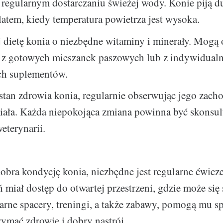
 regularnym dostarczaniu świeżej wody. Konie piją d
latem, kiedy temperatura powietrza jest wysoka.
 dietę konia o niezbędne witaminy i minerały. Mogą
 z gotowych mieszanek paszowych lub z indywidualn
ch suplementów.
stan zdrowia konia, regularnie obserwując jego zacho
iała. Każda niepokojąca zmiana powinna być skonsu
eterynarii.
bra kondycję konia, niezbędne jest regularne ćwicze
ń miał dostęp do otwartej przestrzeni, gdzie może si
arne spacery, treningi, a także zabawy, pomogą mu s
zymać zdrowie i dobry nastrój.