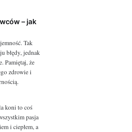
wców – jak
yjemność. Tak
ju błędy, jednak
. Pamiętaj, że
ego zdrowie i
rnością.
a koni to coś
 wszystkim pasja
iem i ciepłem, a