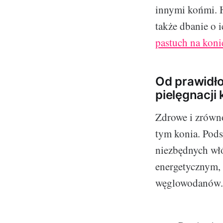
innymi końmi. H
także dbanie o 
pastuch na koni
Od prawidło
pielęgnacji 
Zdrowe i zrówn
tym konia. Pods
niezbędnych w
energetycznym, 
węglowodanów.