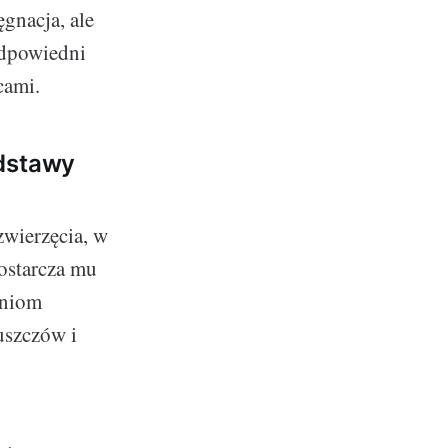
gnacja, ale
odpowiedni
cami.
odstawy
wierzęcia, w
dostarcza mu
aniom
uszczów i