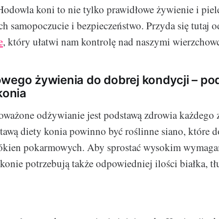
odowla koni to nie tylko prawidłowe żywienie i pielę
ich samopoczucie i bezpieczeństwo. Przyda się tutaj 
e
, który ułatwi nam kontrolę nad naszymi wierzchow
wego żywienia do dobrej kondycji – p
konia
oważone odżywianie jest podstawą zdrowia każdego z
tawą diety konia powinno być roślinne siano, które 
łókien pokarmowych. Aby sprostać wysokim wymag
konie potrzebują także odpowiedniej ilości białka, tł