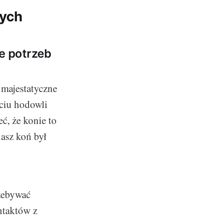
cych
ie potrzeb
 majestatyczne
ęciu hodowli
ć, że konie to
nasz koń był
rzebywać
ntaktów z