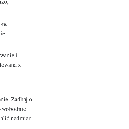
użo,
 one
ie
wanie i
ltowana z
nie. Zadbaj o
ę swobodnie
palić nadmiar