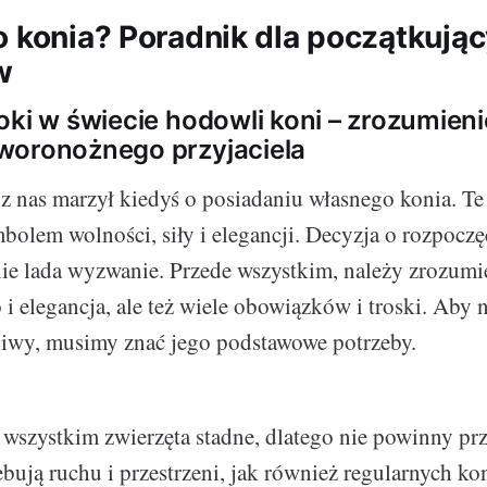
o konia? Poradnik dla początkują
w
oki w świecie hodowli koni – zrozumien
woronożnego przyjaciela
 nas marzył kiedyś o posiadaniu własnego konia. Te
mbolem wolności, siły i elegancji. Decyzja o rozpocz
nie lada wyzwanie. Przede wszystkim, należy zrozumie
 i elegancja, ale też wiele obowiązków i troski. Aby 
liwy, musimy znać jego podstawowe potrzeby.
 wszystkim zwierzęta stadne, dlatego nie powinny p
ebują ruchu i przestrzeni, jak również regularnych ko