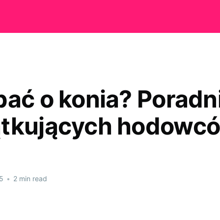
bać o konia? Poradni
tkujących hodowc
5
•
2 min read