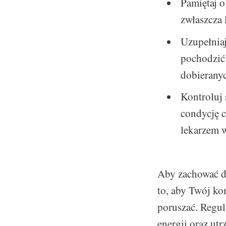
Pamiętaj o
zwłaszcza 
Uzupełniaj
pochodzić
dobierany
Kontroluj 
condycję c
lekarzem w
Aby zachować do
to, aby Twój ko
poruszać. Regul
energii oraz utr