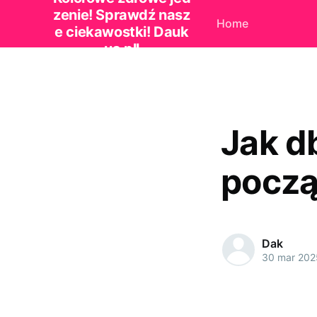
zenie! Sprawdź nasz
Home
e ciekawostki! Dauk
us.pll
Jak d
począ
Dak
30 mar 202