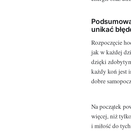
Podsumowan
unikać błęd
Rozpoczęcie hod
jak w każdej dz
dzięki zdobytym
każdy koń jest 
dobre samopoczu
Na początek pow
więcej, niż tyl
i miłość do tych