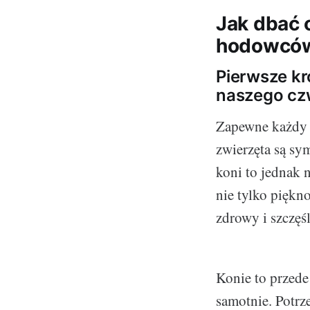
Jak dbać 
hodowcó
Pierwsze kr
naszego cz
Zapewne każdy z
zwierzęta są sy
koni to jednak 
nie tylko piękno
zdrowy i szczęś
Konie to przede
samotnie. Potrz