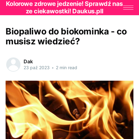
Kolorowe zdrowe jedzenie! Sprawdź nas
ze ciekawostki! Daukus.pll
Biopaliwo do biokominka - co
musisz wiedzieć?
Dak
23 paź 2023
•
2 min read